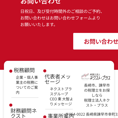
お問い合わせ
日祝日、及び受付時間外のご相談のご予約、
お問い合わせはお問い合わせフォームより
お願いいたします。
お問い合わ
税務顧問
代表者メッ
企業・個人事
セージ
業主の税務に
長崎市、諫早市
ついてのご案
ネクストプラ
の税理士をお探
内
スグループ
しなら
CEO 東 大智よ
税理士法人ネク
りメッセージ
スト・プラス
財務顧問ネ
〒854-0022 長崎県諫早市幸町3
クスト
事業所案内