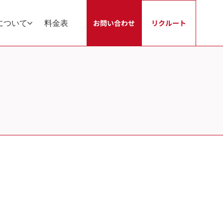
について
料金表
お問い合わせ
リクルート