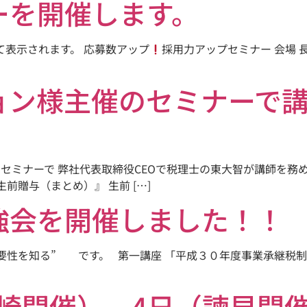
ーを開催します。
て表示されます。 応募数アップ
採用力アップセミナー 会場 
ョン様主催のセミナーで
のセミナーで 弊社代表取締役CEOで税理士の東大智が講師を務
前贈与（まとめ）』 生前 […]
強会を開催しました！！
必要性を知る” です。 第一講座 「平成３０年度事業承継税
（長崎開催）、4日（諫早