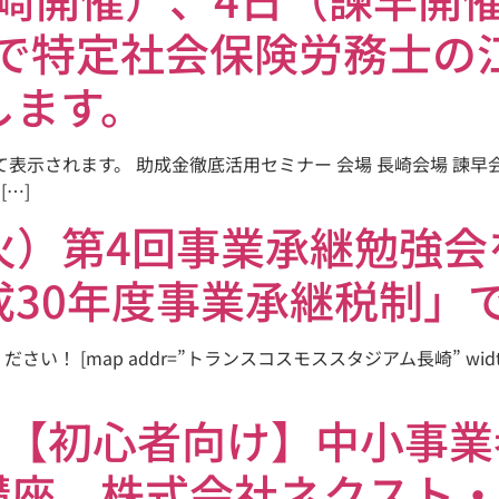
t 代表で特定社会保険労務
します。
て表示されます。 助成金徹底活用セミナー 会場 長崎会場 諫早
[…]
日（火）第4回事業承継勉強
成30年度事業承継税制」
[map addr=”トランスコスモススタジアム長崎” width=”80
日(水)【初心者向け】中小
講座 株式会社ネクスト