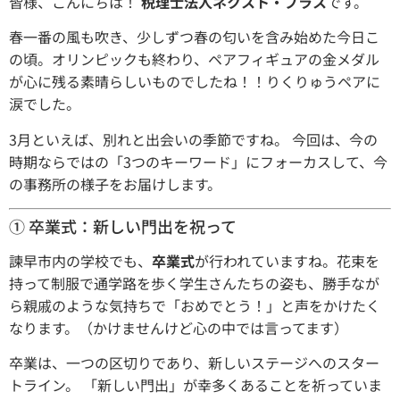
皆様、こんにちは！
税理士法人ネクスト・プラス
です。
春一番の風も吹き、少しずつ春の匂いを含み始めた今日こ
の頃。オリンピックも終わり、ペアフィギュアの金メダル
が心に残る素晴らしいものでしたね！！りくりゅうペアに
涙でした。
3月といえば、別れと出会いの季節ですね。 今回は、今の
時期ならではの「3つのキーワード」にフォーカスして、今
の事務所の様子をお届けします。
① 卒業式：新しい門出を祝って
諫早市内の学校でも、
卒業式
が行われていますね。花束を
持って制服で通学路を歩く学生さんたちの姿も、勝手なが
ら親戚のような気持ちで「おめでとう！」と声をかけたく
なります。（かけませんけど心の中では言ってます）
卒業は、一つの区切りであり、新しいステージへのスター
トライン。 「新しい門出」が幸多くあることを祈っていま