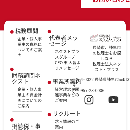
税務顧問
代表者メッ
企業・個人事
セージ
業主の税務に
長崎市、諫早市
ついてのご案
ネクストプラ
の税理士をお探
内
スグループ
しなら
CEO 東 大智よ
税理士法人ネク
りメッセージ
スト・プラス
財務顧問ネ
〒854-0022 長崎県諫早市幸町3
クスト
事業所案内
号
企業・個人事
経営理念や関
0957-23-0006
業主の資金計
連事業などの
画についての
ご案内
ご案内
リクルート
求人情報のご
相続税・事
案内