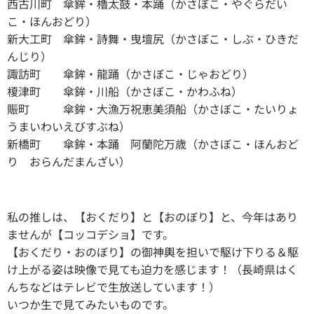
西古川町 傘鉾・櫓太鼓・本踊（かさぼこ・やぐらだい
こ・ほんおどり）
新大工町 傘鉾・詩舞・曳壇尻（かさぼこ・しぶ・ひきだ
んじり）
諏訪町 傘鉾・龍踊（かさぼこ・じゃおどり）
榎津町 傘鉾・川船（かさぼこ・かわふね）
賑町 傘鉾・大漁万祝恵美須船（かさぼこ・たいりょ
うまいわいえびすぶね）
新橋町 傘鉾・本踊 阿蘭陀万歳（かさぼこ・ほんおど
り おらんだまんざい）
私の推しは、【おくだり】と【おのぼり】と、今年はあり
ませんが【コッコデショ】です。
【おくだり・おのぼり】の御神輿を担いで駆け下りる＆駆
け上がる姿は映像で見ても迫力を感じます！（長崎県はく
んちなどはテレビで生放送しています！）
いつか生で見てみたいものです。