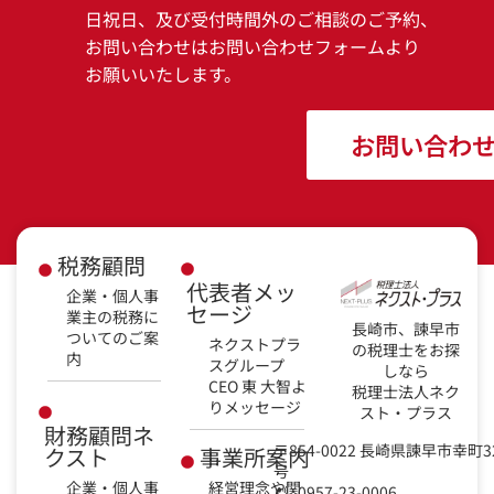
日祝日、及び受付時間外のご相談のご予約、
お問い合わせはお問い合わせフォームより
お願いいたします。
お問い合わ
税務顧問
代表者メッ
企業・個人事
セージ
業主の税務に
長崎市、諫早市
ついてのご案
ネクストプラ
の税理士をお探
内
スグループ
しなら
CEO 東 大智よ
税理士法人ネク
りメッセージ
スト・プラス
財務顧問ネ
〒854-0022 長崎県諫早市幸町3
クスト
事業所案内
号
企業・個人事
経営理念や関
0957-23-0006