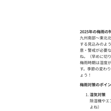
2025年の梅雨の
九州南部〜東北
する見込みのよ
意・警戒が必要
ね。（早めに切
梅雨時期は湿度
す。季節の変わ
ょう！
梅雨対策のポイ
湿気対策
除湿機やエ
よね）