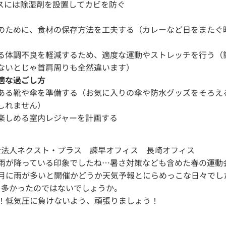
スには除湿剤を設置してカビを防ぐ
のために、食材の保存方法を工夫する（カレーなど日をまたぐ
る体調不良を軽減するため、適度な運動やストレッチを行う（
ないとじゃ首肩周りも全然違います）
適な過ごし方
ある靴や傘を準備する（お気に入りの傘や防水グッズをそろえ
しれません）
楽しめる室内レジャーを計画する
士法人ネクスト・プラス 諫早オフィス 長崎オフィス
く雨が降っている印象でしたね…暑さ対策なども含めた春の運動
5月に雨が多いと開催かどうか天気予報とにらめっこな日々でし
も多かったのではないでしょうか。
！低気圧に負けないよう、頑張りましょう！