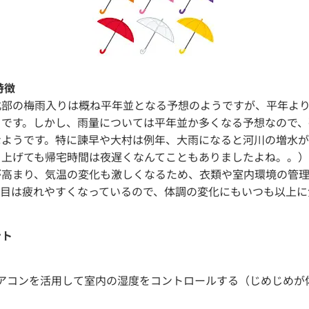
特徴
北部の梅雨入りは概ね平年並となる予想のようですが、平年よ
うです。しかし、雨量については平年並か多くなる予想なので、
なようです。特に諫早や大村は例年、大雨になると河川の増水
り上げても帰宅時間は夜遅くなんてこともありましたよね。。）
が高まり、気温の変化も激しくなるため、衣類や室内環境の管
り目は疲れやすくなっているので、体調の変化にもいつも以上に
ント
アコンを活用して室内の湿度をコントロールする（じめじめが