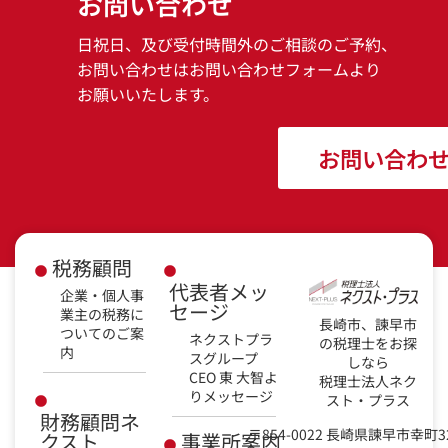
お問い合わせ
日祝日、及び受付時間外のご相談のご予約、
お問い合わせはお問い合わせフォームより
お願いいたします。
お問い合わ
税務顧問
代表者メッ
企業・個人事
セージ
業主の税務に
長崎市、諫早市
ついてのご案
ネクストプラ
の税理士をお探
内
スグループ
しなら
CEO 東 大智よ
税理士法人ネク
りメッセージ
スト・プラス
財務顧問ネ
〒854-0022 長崎県諫早市幸町3
クスト
事業所案内