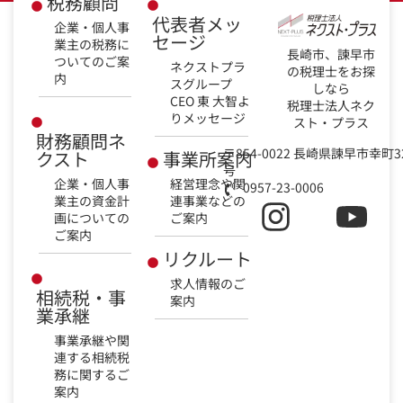
税務顧問
代表者メッ
企業・個人事
セージ
業主の税務に
長崎市、諫早市
ついてのご案
ネクストプラ
の税理士をお探
内
スグループ
しなら
CEO 東 大智よ
税理士法人ネク
りメッセージ
スト・プラス
財務顧問ネ
〒854-0022 長崎県諫早市幸町3
クスト
事業所案内
号
企業・個人事
経営理念や関
0957-23-0006
業主の資金計
連事業などの
画についての
ご案内
ご案内
リクルート
求人情報のご
相続税・事
案内
業承継
事業承継や関
連する相続税
務に関するご
案内