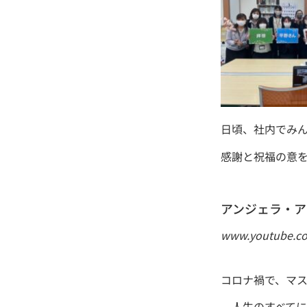
日頃、社内でみ
感謝と祝福の意
アンジェラ・アキ
www.youtube.c
コロナ禍で、マ
人生のすべてに