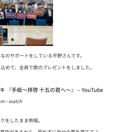
んなのサポートをしている平野さんです。
を込めて、全員で歌のプレゼントをしました。
 『手紙～拝啓 十五の君へ～』 – YouTube
om
›
watch
スクをしたまま熱唱。
意味があるから 恐れずに自分の夢を育てて♪