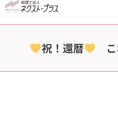
祝！還暦
これ