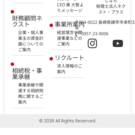
しなら
CEO 東 大智よ
税理士法人ネク
りメッセージ
スト・プラス
財務顧問ネ
〒854-0022 長崎県諫早市幸町3
クスト
事業所案内
号
企業・個人事
経営理念や関
0957-23-0006
業主の資金計
連事業などの
画についての
ご案内
ご案内
リクルート
求人情報のご
相続税・事
案内
業承継
事業承継や関
連する相続税
務に関するご
案内
© 2026 All Rights Reserved.