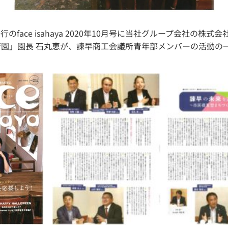
発行のface isahaya 2020年10月号に当社グループ会社の株
園」園長 石丸恵が、諫早商工会議所青年部メンバーの活動の