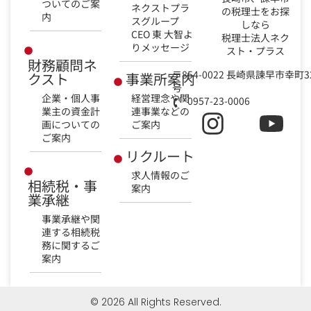
ついてのご案
ネクストプラ
の税理士をお探
内
スグループ
しなら
CEO 東 大智よ
税理士法人ネク
りメッセージ
スト・プラス
財務顧問ネ
〒854-0022 長崎県諫早市幸町3
クスト
事業所案内
号
企業・個人事
経営理念や関
0957-23-0006
業主の資金計
連事業などの
画についての
ご案内
ご案内
リクルート
求人情報のご
相続税・事
案内
業承継
事業承継や関
連する相続税
務に関するご
案内
© 2026 All Rights Reserved.