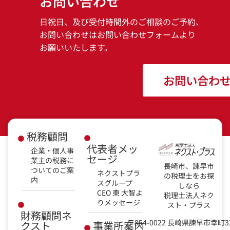
お問い合わせ
日祝日、及び受付時間外のご相談のご予約、
お問い合わせはお問い合わせフォームより
お願いいたします。
お問い合わ
税務顧問
代表者メッ
企業・個人事
セージ
業主の税務に
長崎市、諫早市
ついてのご案
ネクストプラ
の税理士をお探
内
スグループ
しなら
CEO 東 大智よ
税理士法人ネク
りメッセージ
スト・プラス
財務顧問ネ
〒854-0022 長崎県諫早市幸町3
クスト
事業所案内