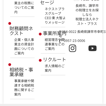
セージ
業主の税務に
長崎市、諫早市
ついてのご案
ネクストプラ
の税理士をお探
内
スグループ
しなら
CEO 東 大智よ
税理士法人ネク
りメッセージ
スト・プラス
財務顧問ネ
〒854-0022 長崎県諫早市幸町3
クスト
事業所案内
号
企業・個人事
経営理念や関
0957-23-0006
業主の資金計
連事業などの
画についての
ご案内
ご案内
リクルート
求人情報のご
相続税・事
案内
業承継
事業承継や関
連する相続税
務に関するご
案内