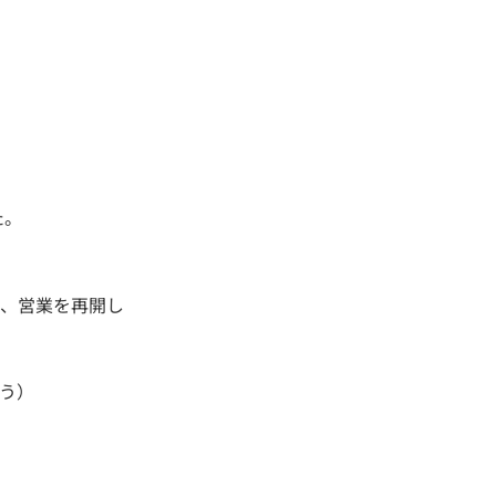
た。
り、営業を再開し
う）