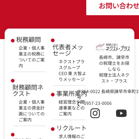
お問い合わ
税務顧問
代表者メッ
企業・個人事
セージ
業主の税務に
長崎市、諫早市
ついてのご案
ネクストプラ
の税理士をお探
内
スグループ
しなら
CEO 東 大智よ
税理士法人ネク
りメッセージ
スト・プラス
財務顧問ネ
〒854-0022 長崎県諫早市幸町3
クスト
事業所案内
号
企業・個人事
経営理念や関
0957-23-0006
業主の資金計
連事業などの
画についての
ご案内
ご案内
リクルート
求人情報のご