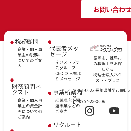
お問い合わ
税務顧問
代表者メッ
企業・個人事
セージ
業主の税務に
長崎市、諫早市
ついてのご案
ネクストプラ
の税理士をお探
内
スグループ
しなら
CEO 東 大智よ
税理士法人ネク
りメッセージ
スト・プラス
財務顧問ネ
〒854-0022 長崎県諫早市幸町3
クスト
事業所案内
号
企業・個人事
経営理念や関
0957-23-0006
業主の資金計
連事業などの
画についての
ご案内
ご案内
リクルート