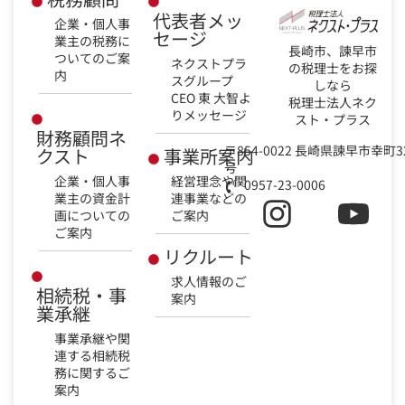
代表者メッ
企業・個人事
セージ
業主の税務に
長崎市、諫早市
ついてのご案
ネクストプラ
の税理士をお探
内
スグループ
しなら
CEO 東 大智よ
税理士法人ネク
りメッセージ
スト・プラス
財務顧問ネ
〒854-0022 長崎県諫早市幸町3
クスト
事業所案内
号
企業・個人事
経営理念や関
0957-23-0006
業主の資金計
連事業などの
画についての
ご案内
ご案内
リクルート
求人情報のご
相続税・事
案内
業承継
事業承継や関
連する相続税
務に関するご
案内