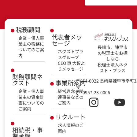
税務顧問
代表者メッ
企業・個人事
セージ
業主の税務に
長崎市、諫早市
ついてのご案
ネクストプラ
の税理士をお探
内
スグループ
しなら
CEO 東 大智よ
税理士法人ネク
りメッセージ
スト・プラス
財務顧問ネ
〒854-0022 長崎県諫早市幸町3
クスト
事業所案内
号
企業・個人事
経営理念や関
0957-23-0006
業主の資金計
連事業などの
画についての
ご案内
ご案内
リクルート
求人情報のご
相続税・事
案内
業承継