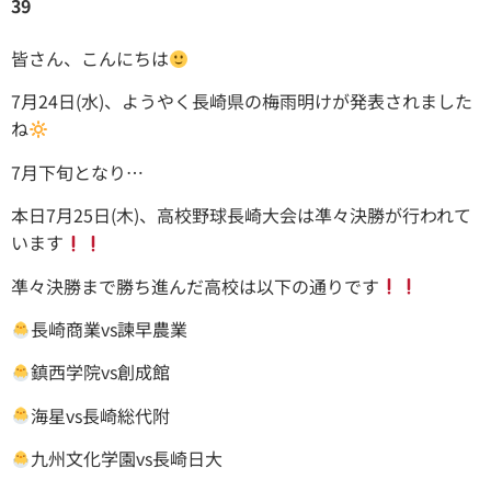
39
皆さん、こんにちは
7月24日(水)、ようやく長崎県の梅雨明けが発表されました
ね
7月下旬となり…
本日7月25日(木)、高校野球長崎大会は凖々決勝が行われて
います
凖々決勝まで勝ち進んだ高校は以下の通りです
長崎商業vs諫早農業
鎮西学院vs創成館
海星vs長崎総代附
九州文化学園vs長崎日大