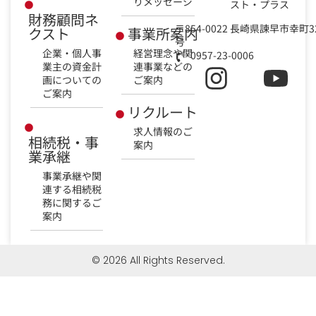
りメッセージ
スト・プラス
財務顧問ネ
〒854-0022 長崎県諫早市幸町3
クスト
事業所案内
号
企業・個人事
経営理念や関
0957-23-0006
業主の資金計
連事業などの
画についての
ご案内
ご案内
リクルート
求人情報のご
相続税・事
案内
業承継
事業承継や関
連する相続税
務に関するご
案内
© 2026 All Rights Reserved.