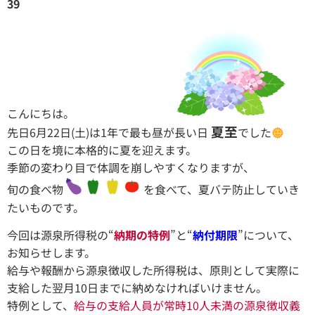
39
こんにちは。
夏至
先日6月22日(土)は1年で最も昼が長い日
でした
この日を境に本格的に夏を迎えます。
季節の変わり目で体調を崩しやすくなりますが、
旬の食べ物
を食べて、夏バテ防止していき
たいものです。
今回は源泉所得税の“
納期の特例
”と“
納付期限
”について、
お知らせします。
給与や報酬から源泉徴収した所得税は、原則として実際に
支給した翌月10日までに納めなければいけません。
特例として、
給与の支給人員が常時10人未満の源泉徴収義