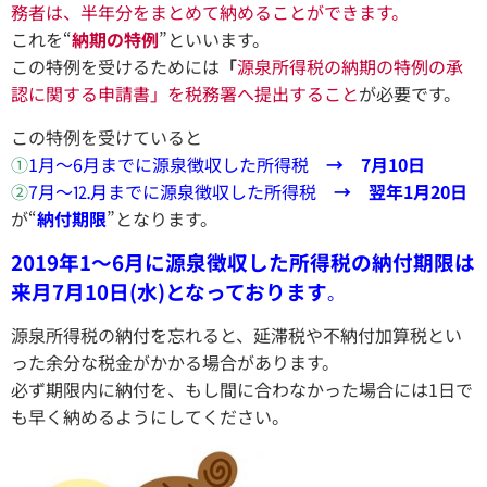
務者は、半年分をまとめて納めることができます。
これを“
納期の特例
”といいます。
この特例を受けるためには
「
源泉所得税の納期の特例の承
認に関する申請書」を税務署へ提出すること
が必要です。
この特例を受けていると
①
1月～6月までに源泉徴収した所得税
→ 7月10日
②
7月～⒓月までに源泉徴収した所得税
→ 翌年1月20日
が“
納付期限
”となります。
2019年1～6月に源泉徴収した所得税の納付期限は
来月7月10日(水)となっております
。
源泉所得税の納付を忘れると、延滞税や不納付加算税とい
った余分な税金がかかる場合があります。
必ず期限内に納付を、もし間に合わなかった場合には1日で
も早く納めるようにしてください。