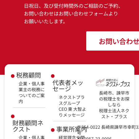
日祝日、及び受付時間外のご相談のご予約、
お問い合わせはお問い合わせフォームより
お願いいたします。
お問い合わ
税務顧問
代表者メッ
企業・個人事
セージ
業主の税務に
長崎市、諫早市
ついてのご案
ネクストプラ
の税理士をお探
内
スグループ
しなら
CEO 東 大智よ
税理士法人ネク
りメッセージ
スト・プラス
財務顧問ネ
〒854-0022 長崎県諫早市幸町3
クスト
事業所案内
号
企業・個人事
経営理念や関
0957-23-0006