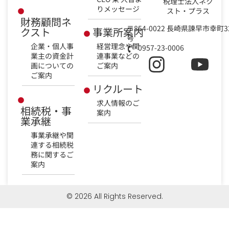
税理士法人ネク
りメッセージ
スト・プラス
財務顧問ネ
〒854-0022 長崎県諫早市幸町3
クスト
事業所案内
号
企業・個人事
経営理念や関
0957-23-0006
業主の資金計
連事業などの
画についての
ご案内
ご案内
リクルート
求人情報のご
相続税・事
案内
業承継
事業承継や関
連する相続税
務に関するご
案内
© 2026 All Rights Reserved.