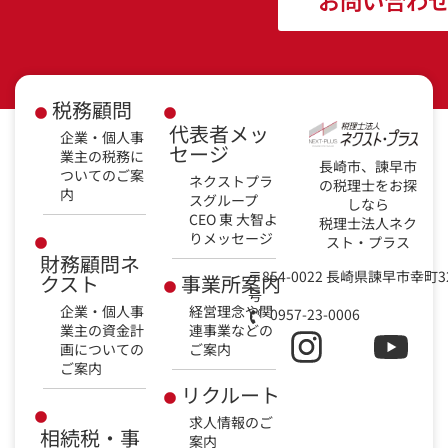
税務顧問
代表者メッ
企業・個人事
セージ
業主の税務に
長崎市、諫早市
ついてのご案
ネクストプラ
の税理士をお探
内
スグループ
しなら
CEO 東 大智よ
税理士法人ネク
りメッセージ
スト・プラス
財務顧問ネ
〒854-0022 長崎県諫早市幸町3
クスト
事業所案内
号
企業・個人事
経営理念や関
0957-23-0006
業主の資金計
連事業などの
画についての
ご案内
ご案内
リクルート
求人情報のご
相続税・事
案内