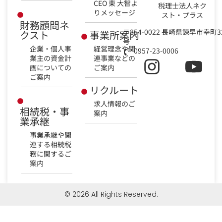
CEO 東 大智よ
税理士法人ネク
りメッセージ
スト・プラス
財務顧問ネ
〒854-0022 長崎県諫早市幸町3
クスト
事業所案内
号
企業・個人事
経営理念や関
0957-23-0006
業主の資金計
連事業などの
画についての
ご案内
ご案内
リクルート
求人情報のご
相続税・事
案内
業承継
事業承継や関
連する相続税
務に関するご
案内
© 2026 All Rights Reserved.