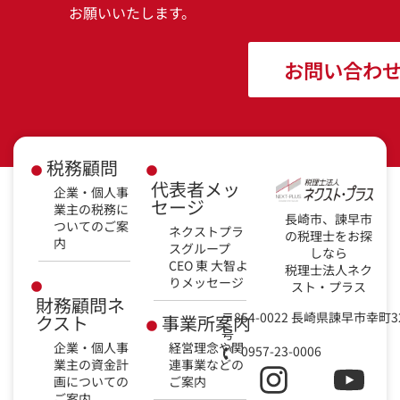
お願いいたします。
お問い合わ
税務顧問
代表者メッ
企業・個人事
セージ
業主の税務に
長崎市、諫早市
ついてのご案
ネクストプラ
の税理士をお探
内
スグループ
しなら
CEO 東 大智よ
税理士法人ネク
りメッセージ
スト・プラス
財務顧問ネ
〒854-0022 長崎県諫早市幸町3
クスト
事業所案内
号
企業・個人事
経営理念や関
0957-23-0006
業主の資金計
連事業などの
画についての
ご案内
ご案内