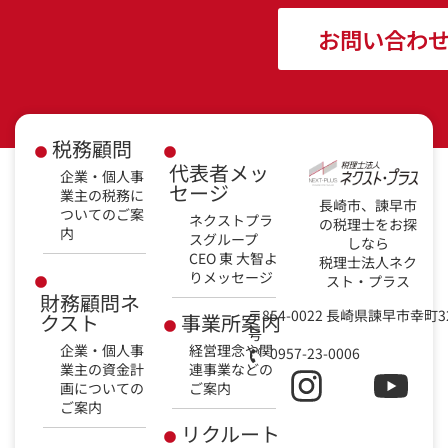
お問い合わ
税務顧問
代表者メッ
企業・個人事
セージ
業主の税務に
長崎市、諫早市
ついてのご案
ネクストプラ
の税理士をお探
内
スグループ
しなら
CEO 東 大智よ
税理士法人ネク
りメッセージ
スト・プラス
財務顧問ネ
〒854-0022 長崎県諫早市幸町3
クスト
事業所案内
号
企業・個人事
経営理念や関
0957-23-0006
業主の資金計
連事業などの
画についての
ご案内
ご案内
リクルート