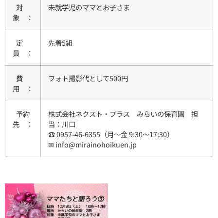
対
未就学児のママとお子さま
象 ：
定
先着5組
員 ：
費
フォト撮影代として500円
用 ：
予約
株式会社ネクスト・プラス みらいの保育園 担
先 ：
当：川口
☎ 0957-46-6355（月～金 9:30～17:30）
✉ info@mirainohoikuen.jp