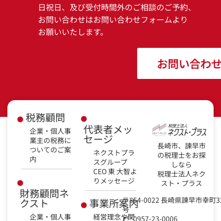
日祝日、及び受付時間外のご相談のご予約、
お問い合わせはお問い合わせフォームより
お願いいたします。
お問い合わ
税務顧問
代表者メッ
企業・個人事
セージ
業主の税務に
長崎市、諫早市
ついてのご案
ネクストプラ
の税理士をお探
内
スグループ
しなら
CEO 東 大智よ
税理士法人ネク
りメッセージ
スト・プラス
財務顧問ネ
〒854-0022 長崎県諫早市幸町3
クスト
事業所案内
号
企業・個人事
経営理念や関
0957-23-0006