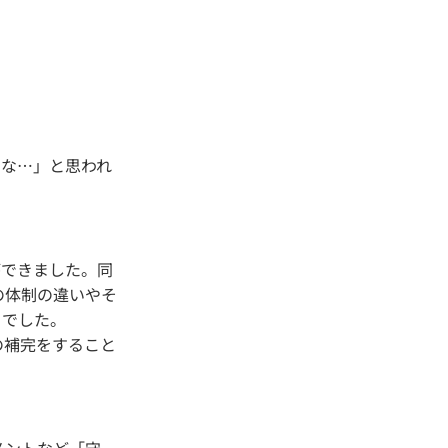
いな…」と思われ
ができました。同
の体制の違いやそ
うでした。
の補完をすること
メントなど「守