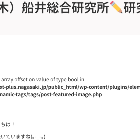
（木）船井総合研究所
研
s array offset on value of type bool in
t-plus.nagasaki.jp/public_html/wp-content/plugins/ele
namic-tags/tags/post-featured-image.php
にちは！
ていますね(｡-_-｡)