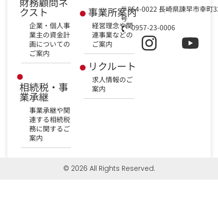
財務顧問ネ
〒854-0022 長崎県諫早市幸町3
クスト
事業所案内
号
企業・個人事
経営理念や関
0957-23-0006
業主の資金計
連事業などの
画についての
ご案内
ご案内
リクルート
求人情報のご
相続税・事
案内
業承継
事業承継や関
連する相続税
務に関するご
案内
© 2026 All Rights Reserved.