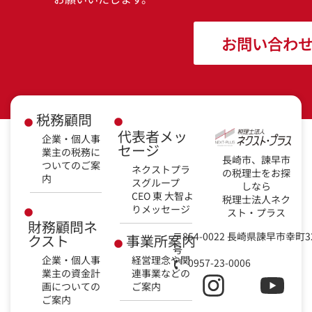
お問い合わ
税務顧問
代表者メッ
企業・個人事
セージ
業主の税務に
長崎市、諫早市
ついてのご案
ネクストプラ
の税理士をお探
内
スグループ
しなら
CEO 東 大智よ
税理士法人ネク
りメッセージ
スト・プラス
財務顧問ネ
〒854-0022 長崎県諫早市幸町3
クスト
事業所案内
号
企業・個人事
経営理念や関
0957-23-0006
業主の資金計
連事業などの
画についての
ご案内
ご案内