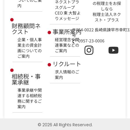
ネクストプラ
の税理士をお探
内
スグループ
しなら
CEO 東 大智よ
税理士法人ネク
りメッセージ
スト・プラス
財務顧問ネ
〒854-0022 長崎県諫早市幸町3
クスト
事業所案内
号
企業・個人事
経営理念や関
0957-23-0006
業主の資金計
連事業などの
画についての
ご案内
ご案内
リクルート
求人情報のご
相続税・事
案内
業承継
事業承継や関
連する相続税
務に関するご
案内
© 2026 All Rights Reserved.