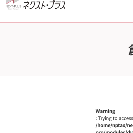
Warning
: Trying to acces
/home/nptax/nex
pro/modules/dy