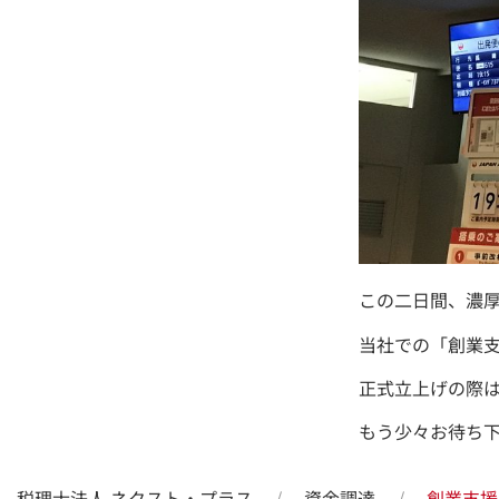
この二日間、濃
当社での「創業
正式立上げの際
もう少々お待ち
税理士法人 ネクスト・プラス
資金調達
創業支援