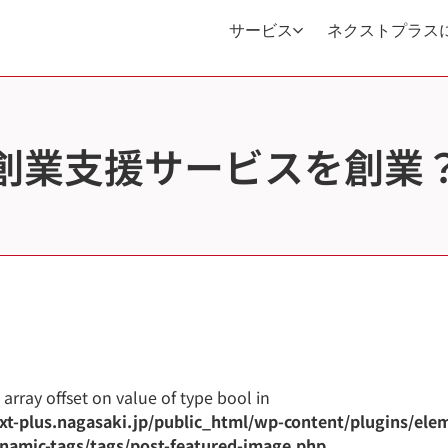
サービス
ネクストプラス
創業支援サービスを創業
s array offset on value of type bool in
t-plus.nagasaki.jp/public_html/wp-content/plugins/ele
namic-tags/tags/post-featured-image.php