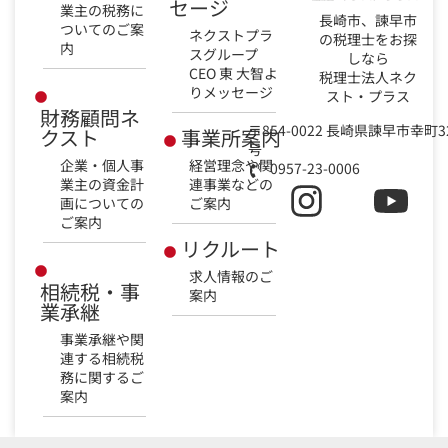
セージ
業主の税務に
長崎市、諫早市
ついてのご案
ネクストプラ
の税理士をお探
内
スグループ
しなら
CEO 東 大智よ
税理士法人ネク
りメッセージ
スト・プラス
財務顧問ネ
〒854-0022 長崎県諫早市幸町3
クスト
事業所案内
号
企業・個人事
経営理念や関
0957-23-0006
業主の資金計
連事業などの
画についての
ご案内
ご案内
リクルート
求人情報のご
相続税・事
案内
業承継
事業承継や関
連する相続税
務に関するご
案内